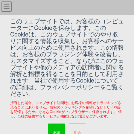
コ
ナ
ン
ビ
テ
ゲ
このウェブサイトでは、お客様のコンピュ
ン
ー
ーターにCookieを保存します。この
G Suite
ツ
シ
Cookieは、このウェブサイトでのやり取
へ
ョ
りに関する情報を収集し、お客様へのサー
ス
ン
ビス向上のために使用されます。この情報
HOME
G Suite
Google Apps for Business 概要
キ
に
は、お客様のブラウジング体験を改善し、
ッ
移
カスタマイズすること、ならびにこのウェ
プ
動
2013/05/07
ブサイトや他のメディアの訪問者に関する
G Suite
解析と指標を得ることを目的として利用さ
Google Apps for Business 概要
れます。当社で使用するCookieについて
の詳細は、プライバシーポリシーをご覧く
ださい。
拒否した場合、ウェブサイト訪問時にお客様の情報がトラッキングさ
れることはありません。情報のトラッキングを希望しないという指定
を記憶するために小さなCookieが1つブラウザーに保存されます。 但
し、当社の提供するサービスが機能しない場合がございます。
承認
拒否