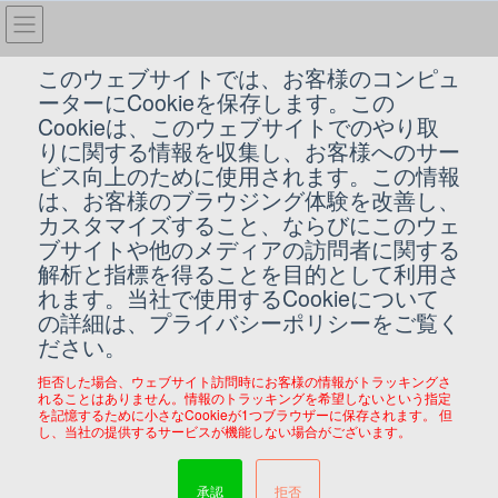
コ
ナ
ン
ビ
テ
ゲ
このウェブサイトでは、お客様のコンピュ
ン
ー
ーターにCookieを保存します。この
2015年3月
ツ
シ
Cookieは、このウェブサイトでのやり取
へ
ョ
りに関する情報を収集し、お客様へのサー
ス
ン
HOME
2015年3月
ビス向上のために使用されます。この情報
キ
に
は、お客様のブラウジング体験を改善し、
ッ
移
カスタマイズすること、ならびにこのウェ
プ
動
2015/03/20
ブサイトや他のメディアの訪問者に関する
解析と指標を得ることを目的として利用さ
WiMAX
れます。当社で使用するCookieについて
WiMAX製品をご購入いただいたお客様へ
の詳細は、プライバシーポリシーをご覧く
ださい。
弊社よりWiMAX製品をご購入いただきDIS mobileをご契約され
たお客様へお知らせ この度、2015年春より順次WiMAX 2+サ
拒否した場合、ウェブサイト訪問時にお客様の情報がトラッキングさ
ービス対応の周波数帯を現行の20MHzから40MHzに拡張させて
れることはありません。情報のトラッキングを希望しないという指定
いただきます。 周波 […]
を記憶するために小さなCookieが1つブラウザーに保存されます。 但
し、当社の提供するサービスが機能しない場合がございます。
2015/03/17
承認
拒否