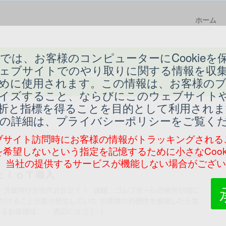
ホーム
home
では、お客様のコンピューターにCookieを
このウェブサイトでのやり取りに関する情報を収
Raspberry Pi
めに使用されます。この情報は、お客様の
イズすること、ならびにこのウェブサイト
析と指標を得ることを目的として利用されま
ついての詳細は、プライバシーポリシーをご覧く
ブサイト訪問時にお客様の情報がトラッキングされる
希望しないという指定を記憶するために小さなCook
IoT
し、当社の提供するサービスが機能しない場合がござ
たＩｏＴ導入
（ 茨城県行方市芹沢８２１ ） 課題：ゴルフボールの補充が間に
かけることが度々発生していた お客様の利便性を重視したら営
るお客様は、 ・周辺にはゴ […]