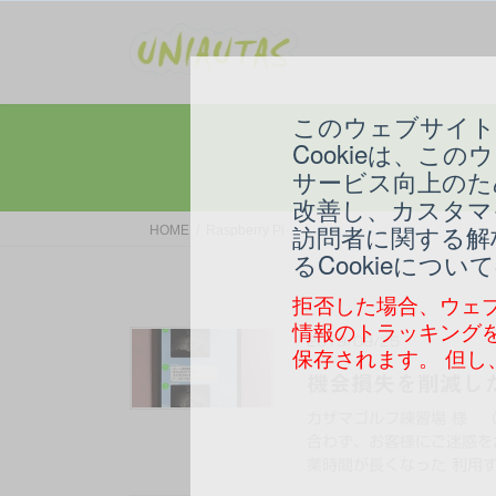
コ
ナ
ン
ビ
テ
ゲ
ン
ー
このウェブサイト
ツ
シ
へ
ョ
Cookieは、
ス
ン
サービス向上のた
キ
に
改善し、カスタマ
ッ
移
訪問者に関する解
HOME
Raspberry Pi
プ
動
るCookieに
拒否した場合、ウェ
情報のトラッキングを
2019/09/25
保存されます。 但
機会損失を削減し
カザマゴルフ練習場 様 
合わず、お客様にご迷惑を
業時間が長くなった 利用す