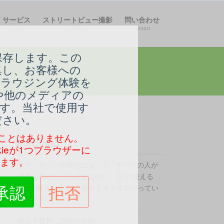
サービス
ストリートビュー撮影
問い合わせ
service
streetview
contact
保存します。この
集し、お客様への
ブラウジング体験を
や他のメディアの
す。当社で使用す
ださい。
ことはありません。
最近の投稿
ieが1つブラウザーに
います。
テクノロジーの進化によって、すべての人が
恩恵を受けられるはずなのに、なぜ“使える
承認
拒否
人”と“使えない人”の差がますます広がってい
るのか？
振込手数料ご負担のお願い