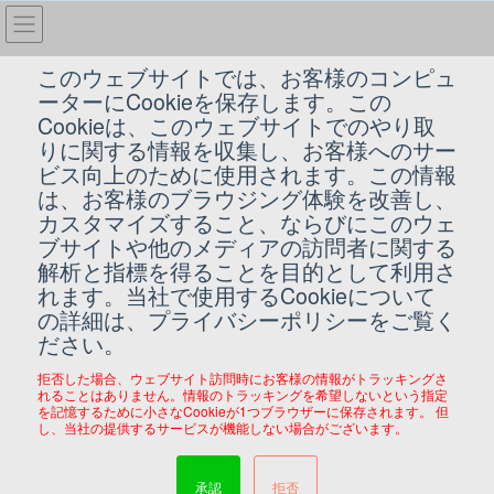
コ
ナ
ン
ビ
テ
ゲ
このウェブサイトでは、お客様のコンピュ
ン
ー
ーターにCookieを保存します。この
AdWords
ツ
シ
Cookieは、このウェブサイトでのやり取
へ
ョ
りに関する情報を収集し、お客様へのサー
ス
ン
ビス向上のために使用されます。この情報
HOME
AdWords
Google AdWords認定パートナーを取得しました。
キ
に
は、お客様のブラウジング体験を改善し、
ッ
移
カスタマイズすること、ならびにこのウェ
プ
動
2013/08/11
ブサイトや他のメディアの訪問者に関する
AdWords
解析と指標を得ることを目的として利用さ
Google AdWords認定パートナーを
れます。当社で使用するCookieについて
の詳細は、プライバシーポリシーをご覧く
取得しました。
ださい。
拒否した場合、ウェブサイト訪問時にお客様の情報がトラッキングさ
れることはありません。情報のトラッキングを希望しないという指定
ネットショップに特化したAdWordsの導入支援を行っておりま
を記憶するために小さなCookieが1つブラウザーに保存されます。 但
す。
し、当社の提供するサービスが機能しない場合がございます。
店舗や一般企業など特定地域をターゲットにした導入指導もお受
け致します。
承認
拒否