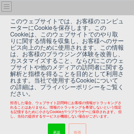
コ
ナ
ン
ビ
テ
ゲ
このウェブサイトでは、お客様のコンピュ
ン
ー
ーターにCookieを保存します。この
OpenCV
ツ
シ
Cookieは、このウェブサイトでのやり取
へ
ョ
りに関する情報を収集し、お客様へのサー
ス
ン
HOME
OpenCV
ビス向上のために使用されます。この情報
キ
に
は、お客様のブラウジング体験を改善し、
ッ
移
カスタマイズすること、ならびにこのウェ
プ
動
2019/09/25
ブサイトや他のメディアの訪問者に関する
解析と指標を得ることを目的として利用さ
IoT
れます。当社で使用するCookieについて
機会損失を削減したＩｏＴ導入
の詳細は、プライバシーポリシーをご覧く
ださい。
カザマゴルフ練習場 様 （ 茨城県行方市芹沢８２１ ） 課題：ゴ
ルフボールの補充が間に合わず、お客様にご迷惑をかけることが
拒否した場合、ウェブサイト訪問時にお客様の情報がトラッキングさ
度々発生していた お客様の利便性を重視したら営業時間が長くな
れることはありません。情報のトラッキングを希望しないという指定
った 利用するお客様は、 ・周辺にはゴ […]
を記憶するために小さなCookieが1つブラウザーに保存されます。 但
し、当社の提供するサービスが機能しない場合がございます。
最近の投稿
承認
拒否